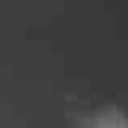
für die einwandfreie Funktion der Website erforderlich.
EINVERSTÄNDNIS-COOKIE
Name:
cookie_consent
Zweck:
Dieser Cookie speichert die ausgewählten Einverständnis-Optionen des
Benutzers
Cookie Laufzeit:
1 Jahr
EXTERNE MEDIEN
Um Inhalte von Videoplattformen und Social Media Plattformen
anzeigen zu können, werden von diesen externen Medien Cookies
gesetzt.